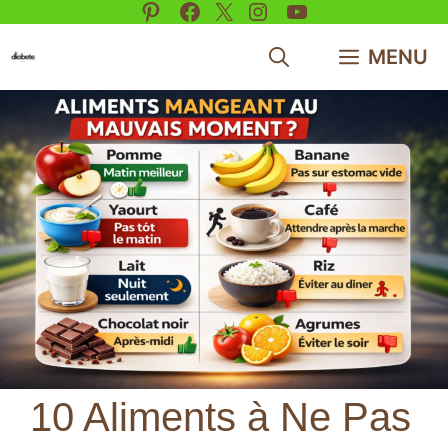
Pinterest
Facebook
X
Instagram
YouTube
Aller
au
MENU
contenu
10 Aliments à Ne Pas