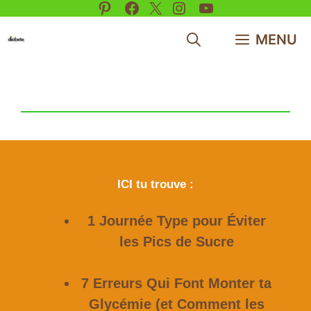
Pinterest
Facebook
X
Instagram
YouTube
Aller
au
MENU
contenu
ICI tu trouve :
1 Journée Type pour Éviter
les Pics de Sucre
7 Erreurs Qui Font Monter ta
Glycémie (et Comment les