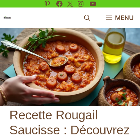
Pinterest
Facebook
X
Instagram
YouTube
Aller
au
MENU
contenu
Recette Rougail
Saucisse : Découvrez