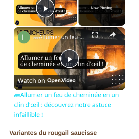
Now Playing
Play Video
×
🧱Allumer un feu de cheminée en un clin d'œil : découvrez notre astuce infaillible !
P
Watch on
l
🧱Allumer un feu de cheminée en un
a
clin d'œil : découvrez notre astuce
infaillible !
y
Variantes du rougail saucisse