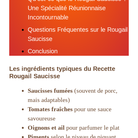
Une Spécialité Réunionnaise
Incontournable
Questions Fréquentes sur le Rougail
Saucisse
Conclusion
Les ingrédients typiques du Recette
Rougail Saucisse
Saucisses fumées
(souvent de porc,
mais adaptables)
Tomates fraîches
pour une sauce
savoureuse
Oignons et ail
pour parfumer le plat
Piments
selon le niveau de piquant