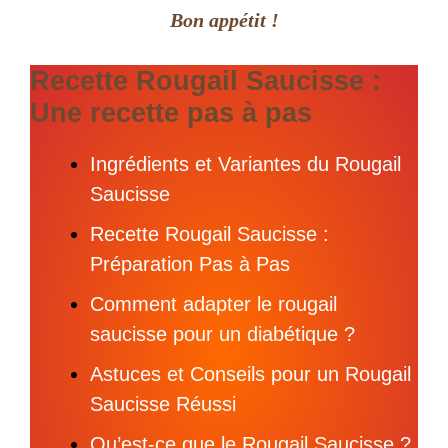
Bon appétit !
Recette Rougail Saucisse :
Une recette pas à pas
Ingrédients et Variantes du Rougail
Saucisse
Recette Rougail Saucisse :
Préparation Pas à Pas
Comment adapter le rougail
saucisse pour un diabétique ?
Astuces et Conseils pour un Rougail
Saucisse Réussi
Qu’est-ce que le Rougail Saucisse ?