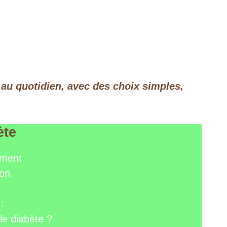
 au quotidien, avec des choix simples,
ète
ement
ion
:
le diabète ?