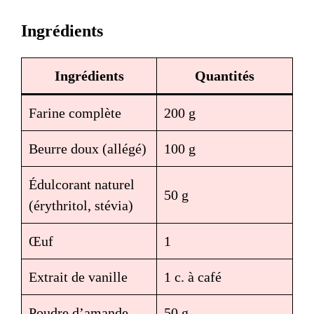
Ingrédients
Ingrédients
Quantités
Farine complète
200 g
Beurre doux (allégé)
100 g
Édulcorant naturel
50 g
(érythritol, stévia)
Œuf
1
Extrait de vanille
1 c. à café
Poudre d’amande
50 g