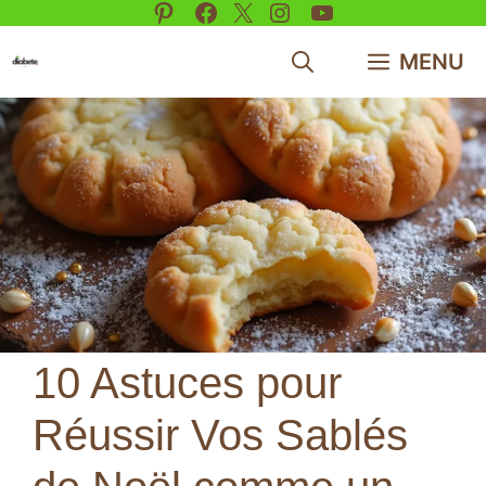
Pinterest
Facebook
X
Instagram
YouTube
Aller
au
MENU
contenu
10 Astuces pour
Réussir Vos Sablés