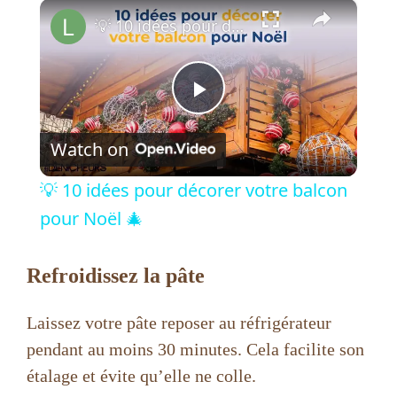
×
💡 10 idées pour décorer votre balcon pour Noël 🎄
P
Watch on
l
💡 10 idées pour décorer votre balcon
a
pour Noël 🎄
y
Refroidissez la pâte
V
Laissez votre pâte reposer au réfrigérateur
pendant au moins 30 minutes. Cela facilite son
i
étalage et évite qu’elle ne colle.