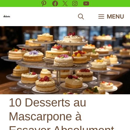
Pinterest
Facebook
X
Instagram
YouTube
Aller
au
MENU
contenu
10 Desserts au
Mascarpone à