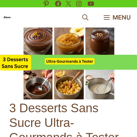
Pinterest
Facebook
X
Instagram
YouTube
Aller
au
MENU
contenu
3 Desserts Sans
Sucre Ultra-