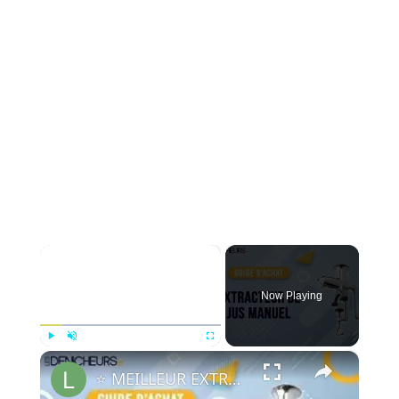
×
Now Playing
×
Play
Unmute
Fullscreen
⭐️ MEILLEUR EXTRACTEUR DE JUS MANUEL - Comparatif & Guide d'achat (NOUVEAUTÉS) 2023 ⭐️