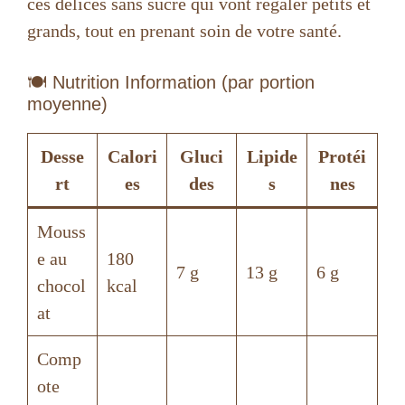
ces délices sans sucre qui vont régaler petits et
grands, tout en prenant soin de votre santé.
🍽️ Nutrition Information (par portion
moyenne)
Desse
Calori
Gluci
Lipide
Protéi
rt
es
des
s
nes
Mouss
e au
180
7 g
13 g
6 g
chocol
kcal
at
Comp
ote