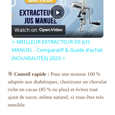
P
Watch on
l
⭐️ MEILLEUR EXTRACTEUR DE JUS
a
MANUEL - Comparatif & Guide d'achat
(NOUVEAUTÉS) 2023 ⭐️
y
🎯
Conseil rapide :
Pour une mousse 100 %
V
adaptée aux diabétiques, choisissez un chocolat
riche en cacao (85 % ou plus) et évitez tout
i
ajout de sucre, même naturel, si vous êtes très
sensible.
d