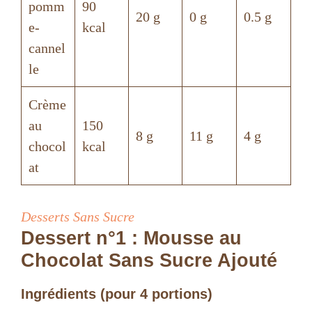
pomm
90
20 g
0 g
0.5 g
e-
kcal
cannel
le
Crème
au
150
8 g
11 g
4 g
chocol
kcal
at
Desserts Sans Sucre
Dessert n°1 : Mousse au
Chocolat Sans Sucre Ajouté
Ingrédients (pour 4 portions)