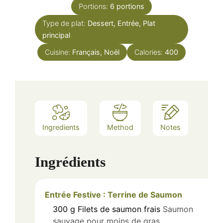
Portions:
6
portions
Type de plat:
Dessert, Entrée, Plat
principal
Cuisine:
Français, Noël
Calories:
400
Ingredients
Method
Notes
Ingrédients
Entrée Festive : Terrine de Saumon
300
g
Filets de saumon frais
Saumon
sauvage pour moins de gras