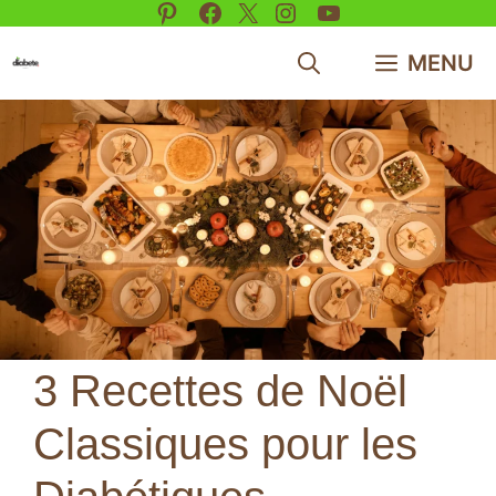
Pinterest
Facebook
X
Instagram
YouTube
Aller
au
MENU
contenu
3 Recettes de Noël
Classiques pour les