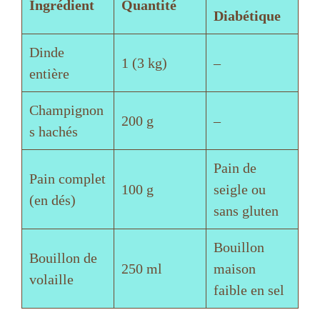
o
Ingrédient
Quantité
Diabétique
Dinde
1 (3 kg)
–
entière
Champignon
200 g
–
s hachés
Pain de
Pain complet
100 g
seigle ou
(en dés)
sans gluten
Bouillon
Bouillon de
250 ml
maison
volaille
faible en sel