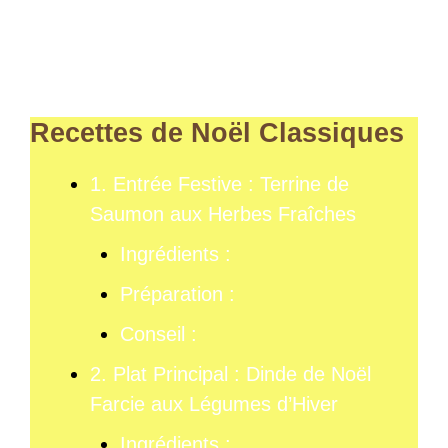
Recettes de Noël Classiques
1. Entrée Festive : Terrine de
Saumon aux Herbes Fraîches
Ingrédients :
Préparation :
Conseil :
2. Plat Principal : Dinde de Noël
Farcie aux Légumes d’Hiver
Ingrédients :