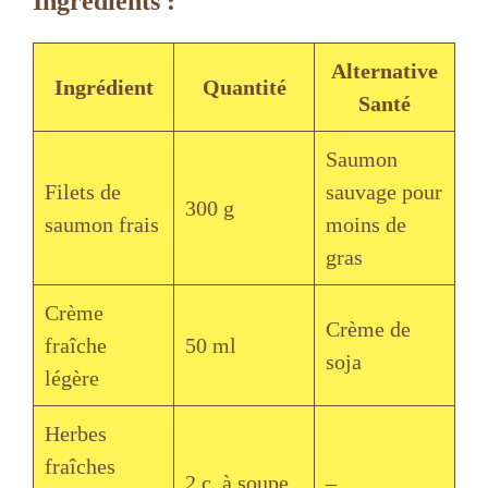
Ingrédients :
Alternative
Ingrédient
Quantité
Santé
Saumon
Filets de
sauvage pour
300 g
saumon frais
moins de
gras
Crème
Crème de
fraîche
50 ml
soja
légère
Herbes
fraîches
2 c. à soupe
–