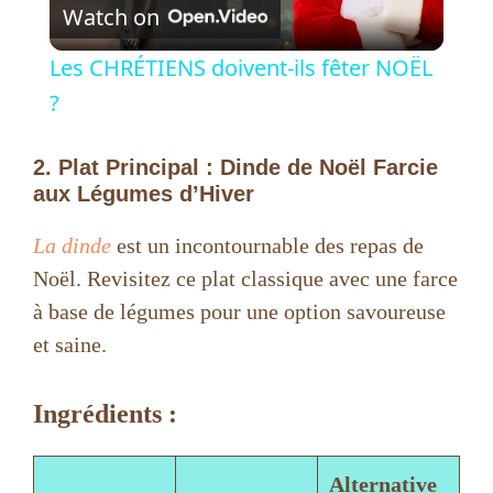
Watch on
l
Les CHRÉTIENS doivent-ils fêter NOËL
a
?
y
2. Plat Principal : Dinde de Noël Farcie
aux Légumes d’Hiver
V
La dinde
est un incontournable des repas de
Noël. Revisitez ce plat classique avec une farce
i
à base de légumes pour une option savoureuse
et saine.
d
Ingrédients :
e
Alternative