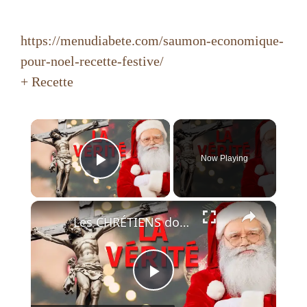
https://menudiabete.com/saumon-economique-
pour-noel-recette-festive/
+ Recette
×
Now Playing
Play Video
×
Les CHRÉTIENS doivent-ils fêter NOËL ?
P