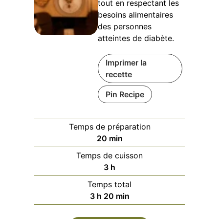
tout en respectant les
besoins alimentaires
des personnes
atteintes de diabète.
Imprimer la
recette
Pin Recipe
Temps de préparation
minutes
20
min
Temps de cuisson
heures
3
h
Temps total
heures
minutes
3
h
20
min