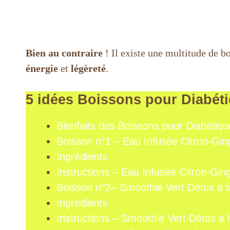
Bien au contraire
! Il existe une multitude de b
énergie
et
légèreté
.
5 idées Boissons pour Diabét
Bienfaits des Boissons pour Diabétiqu
Boisson n°1 – Eau Infusée Citron-G
Ingrédients
Instructions – Eau Infusée Citron-G
Boisson n°2– Smoothie Vert Détox à la
Ingrédients
Instructions – Smoothie Vert Détox à l