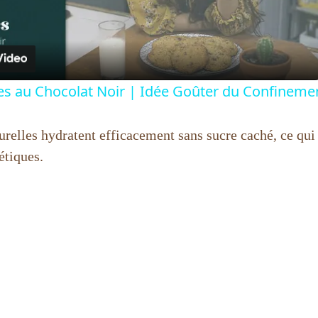
l
a
es au Chocolat Noir | Idée Goûter du Confineme
y
urelles hydratent efficacement sans sucre caché, ce qui 
V
étiques.
i
d
e