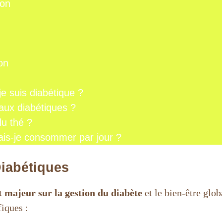
ron
on
 je suis diabétique ?
aux diabétiques ?
u thé ?
rais-je consommer par jour ?
Diabétiques
 majeur sur la gestion du diabète
et le bien-être glob
iques :