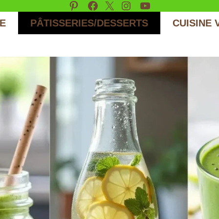
Pinterest
Facebook
X
Instagram
YouTube
E
PÂTISSERIES/DESSERTS
CUISINE 