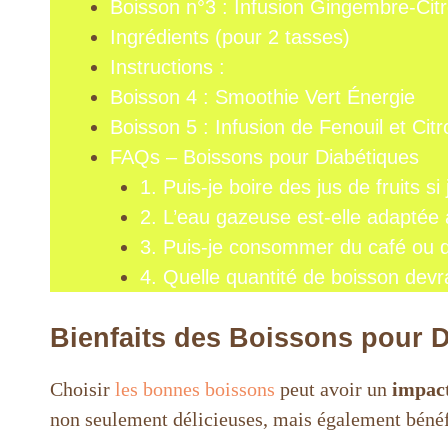
Boisson n°3 : Infusion Gingembre-Cit
Ingrédients (pour 2 tasses)
Instructions :
Boisson 4 : Smoothie Vert Énergie
Boisson 5 : Infusion de Fenouil et Citr
FAQs – Boissons pour Diabétiques
1. Puis-je boire des jus de fruits si
2. L’eau gazeuse est-elle adaptée 
3. Puis-je consommer du café ou d
4. Quelle quantité de boisson dev
Bienfaits des Boissons pour 
Choisir
les bonnes boissons
peut avoir un
impact
non seulement délicieuses, mais également bénéf