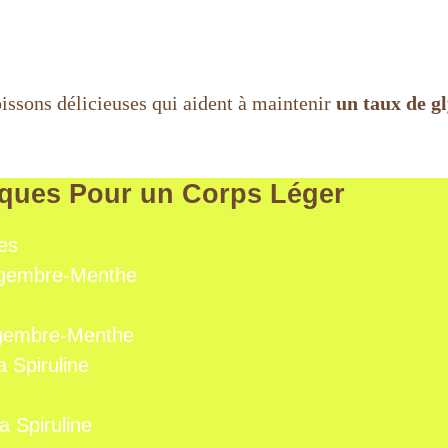
oissons délicieuses qui aident à maintenir
un taux de g
iques Pour un Corps Léger
es
ingembre-Menthe
ingembre-Menthe
 Spiruline
a Spiruline