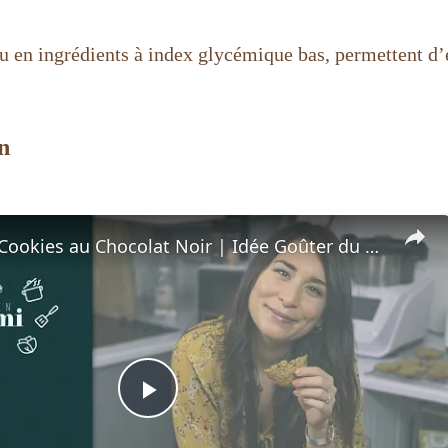
ou en ingrédients à index glycémique bas, permettent d’
n
Recette de Cookies au Chocolat Noir | Idée Goûter du Confinement
P