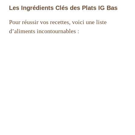
Les Ingrédients Clés des Plats IG Bas
V
Pour réussir vos recettes, voici une liste
d’aliments incontournables :
i
d
e
o