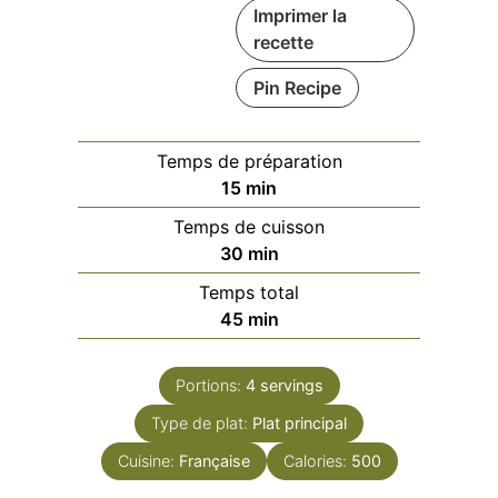
Imprimer la
recette
Pin Recipe
Temps de préparation
minutes
15
min
Temps de cuisson
minutes
30
min
Temps total
minutes
45
min
Portions:
4
servings
Type de plat:
Plat principal
Cuisine:
Française
Calories:
500