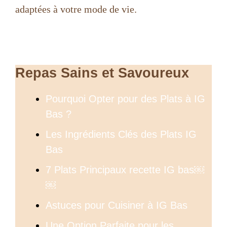
adaptées à votre mode de vie.
Repas Sains et Savoureux
Pourquoi Opter pour des Plats à IG
Bas ?
Les Ingrédients Clés des Plats IG
Bas
7 Plats Principaux recette IG bas￼
￼
Astuces pour Cuisiner à IG Bas
Une Option Parfaite pour les