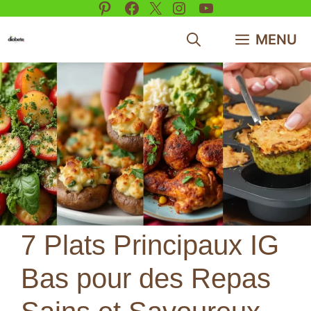
Pinterest
Facebook
X
Instagram
YouTube
Aller
au
MENU
contenu
7 Plats Principaux IG
Bas pour des Repas