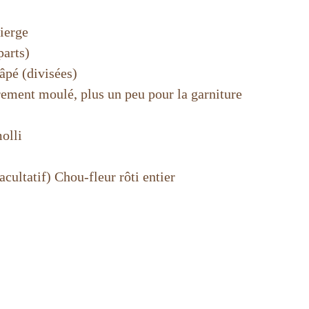
vierge
parts)
âpé (divisées)
èrement moulé, plus un peu pour la garniture
olli
facultatif) Chou-fleur rôti entier