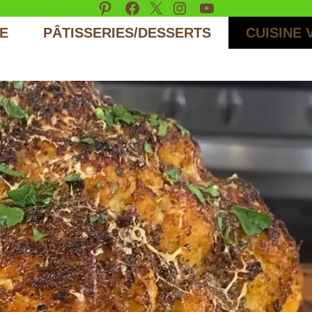
Pinterest
Facebook
X
Instagram
YouTube
E
PÂTISSERIES/DESSERTS
CUISINE 