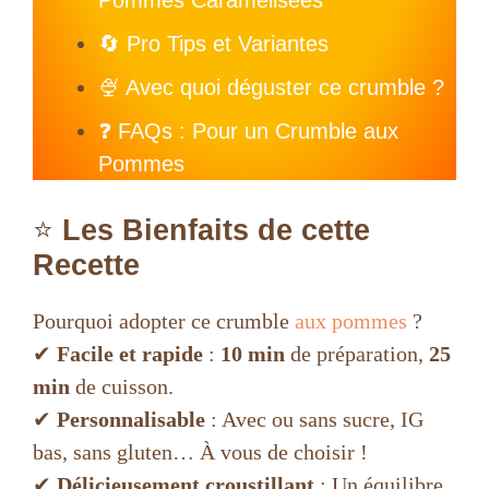
🔄 Pro Tips et Variantes
🍨 Avec quoi déguster ce crumble ?
❓ FAQs : Pour un Crumble aux
Pommes
⭐
Les Bienfaits de cette
Recette
Pourquoi adopter ce crumble
aux pommes
?
✔
Facile et rapide
:
10 min
de préparation,
25
min
de cuisson.
✔
Personnalisable
: Avec ou sans sucre, IG
bas, sans gluten… À vous de choisir !
✔
Délicieusement croustillant
: Un équilibre