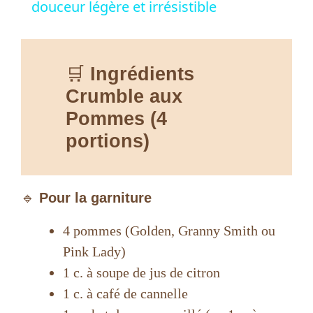
a
douceur légère et irrésistible
y
🛒
Ingrédients
V
Crumble aux
Pommes (4
i
portions)
d
🔹
Pour la garniture
e
4 pommes (Golden, Granny Smith ou
Pink Lady)
o
1 c. à soupe de jus de citron
1 c. à café de cannelle