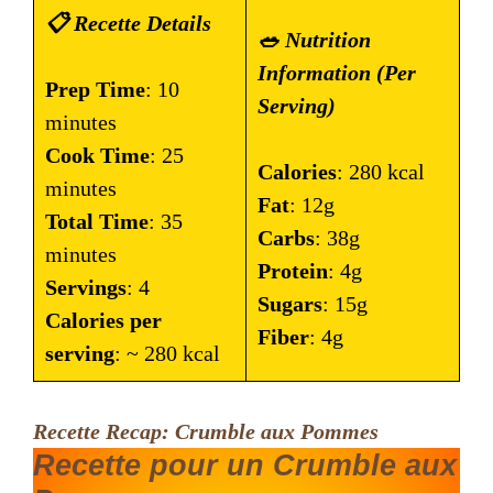
📋 Recette Details
🥗 Nutrition
Information (Per
Prep Time
: 10
Serving)
minutes
Cook Time
: 25
Calories
: 280 kcal
minutes
Fat
: 12g
Total Time
: 35
Carbs
: 38g
minutes
Protein
: 4g
Servings
: 4
Sugars
: 15g
Calories per
Fiber
: 4g
serving
: ~ 280 kcal
Recette Recap: Crumble aux Pommes
Recette pour un Crumble aux