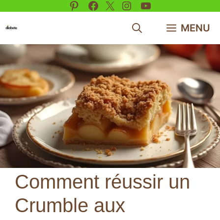
Pinterest
Facebook
X
Instagram
YouTube
Aller
au
MENU
contenu
Comment réussir un
Crumble aux