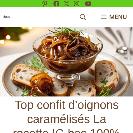
Pinterest
Facebook
X
Instagram
YouTube
Aller
au
MENU
contenu
Top confit d’oignons
caramélisés La