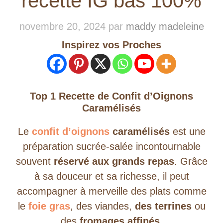
recette IG bas 100%
novembre 20, 2024
par
maddy madeleine
Inspirez vos Proches
Top 1 Recette de Confit d’Oignons
Caramélisés
Le
confit d’oignons
caramélisés
est une
préparation sucrée-salée incontournable
souvent
réservé aux grands repas
. Grâce
à sa douceur et sa richesse, il peut
accompagner à merveille des plats comme
le
foie gras
, des viandes,
des terrines
ou
des
fromages affinés.