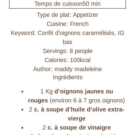
minutes
Temps de cuisson
50
min
Type de plat:
Appetizer
Cuisine:
French
Keyword:
Confit d’oignons caramélisés, IG
bas
Servings:
8
people
Calories:
100
kcal
Author:
maddy madeleine
Ingrédients
1
Kg
d’oignons jaunes ou
rouges
(environ 6 à 7 gros oignons)
2
c. à soupe d’huile d’olive extra-
vierge
2
c. à soupe de vinaigre