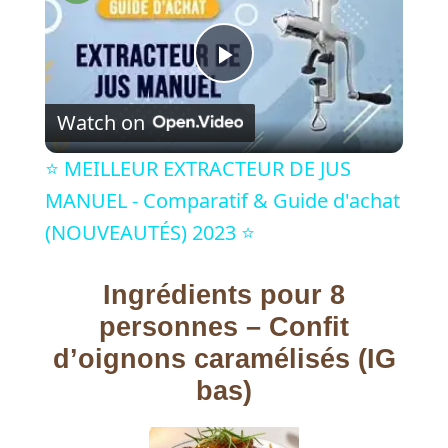
P
Watch on
l
⭐️ MEILLEUR EXTRACTEUR DE JUS
a
MANUEL - Comparatif & Guide d'achat
(NOUVEAUTÉS) 2023 ⭐️
y
Ingrédients pour 8
V
personnes – Confit
d’oignons caramélisés (IG
i
bas)
d