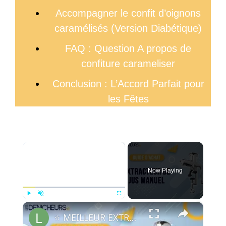
Accompagner le confit d’oignons
caramélisés (Version Diabétique)
FAQ : Question A propos de
confiture carameliser
Conclusion : L’Accord Parfait pour
les Fêtes
×
Now Playing
×
Play
Unmute
Fullscreen
⭐️ MEILLEUR EXTRACTEUR DE JUS MANUEL - Comparatif & Guide d'achat (NOUVEAUTÉS) 2023 ⭐️