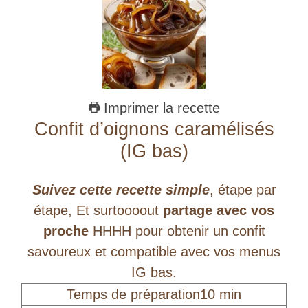
e
o
Imprimer la recette
Confit d’oignons caramélisés
(IG bas)
Suivez cette recette simple
, étape par
étape, Et surtoooout
partage avec vos
proche
HHHH pour obtenir un confit
savoureux et compatible avec vos menus
IG bas.
minutes
Temps de préparation
10
min