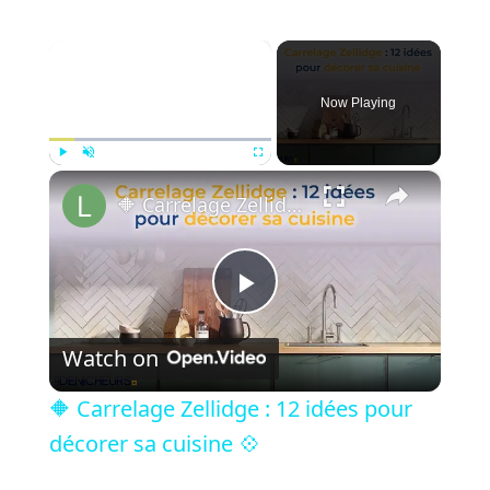
×
Now Playing
×
Play
Unmute
Fullscreen
🔶 Carrelage Zellidge : 12 idées pour décorer sa cuisine 💠
P
Watch on
l
🔶 Carrelage Zellidge : 12 idées pour
a
décorer sa cuisine 💠