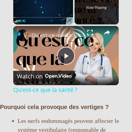
Now Playing
×
Play
Unmute
Fullscreen
Qu'est-ce que la santé ?
P
Watch on
l
Qu'est-ce que la santé ?
a
Pourquoi cela provoque des vertiges ?
y
Les nerfs endommagés peuvent affecter le
système vestibulaire (responsable de