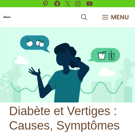
Pinterest
Facebook
X
Instagram
YouTube
Aller
au
MENU
contenu
Diabète et Vertiges :
Causes, Symptômes