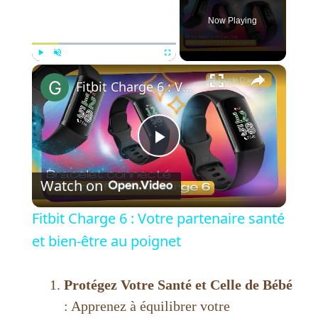
Now Playing
×
Play
Unmute
Fullscreen
Fitbit Charge 6 : Votre partenaire santé et bien-être au poignet
P
Watch on
l
Fitbit Charge 6 : Votre partenaire santé
a
et bien-être au poignet
y
Protégez Votre Santé et Celle de Bébé
: Apprenez à équilibrer votre