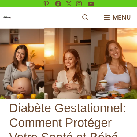
Pinterest
Facebook
X
Instagram
YouTube
Aller
au
MENU
contenu
Diabète Gestationnel:
Comment Protéger