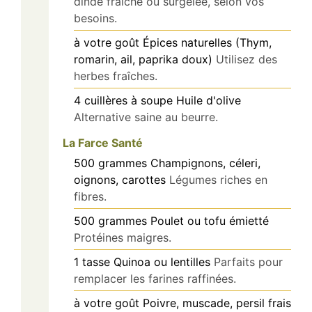
dinde fraîche ou surgelée, selon vos
besoins.
à votre goût
Épices naturelles (Thym,
romarin, ail, paprika doux)
Utilisez des
herbes fraîches.
4
cuillères à soupe
Huile d'olive
Alternative saine au beurre.
La Farce Santé
500
grammes
Champignons, céleri,
oignons, carottes
Légumes riches en
fibres.
500
grammes
Poulet ou tofu émietté
Protéines maigres.
1
tasse
Quinoa ou lentilles
Parfaits pour
remplacer les farines raffinées.
à votre goût
Poivre, muscade, persil frais