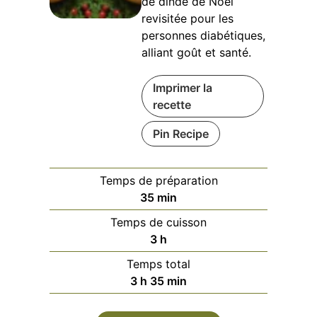
de dinde de Noël
revisitée pour les
personnes diabétiques,
alliant goût et santé.
Imprimer la
recette
Pin Recipe
Temps de préparation
minutes
35
min
Temps de cuisson
heures
3
h
Temps total
heures
minutes
3
h
35
min