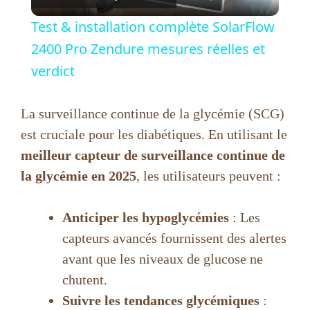
l
Test & installation complète SolarFlow
a
2400 Pro Zendure mesures réelles et
verdict
y
La surveillance continue de la glycémie (SCG)
V
est cruciale pour les diabétiques. En utilisant le
meilleur capteur de surveillance continue de
i
la glycémie en 2025
, les utilisateurs peuvent :
d
Anticiper les hypoglycémies
: Les
capteurs avancés fournissent des alertes
e
avant que les niveaux de glucose ne
chutent.
o
Suivre les tendances glycémiques
: