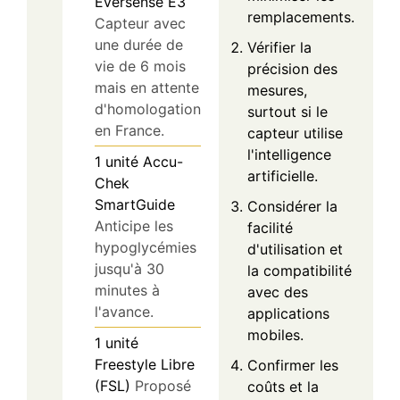
Eversense E3
remplacements.
Capteur avec
une durée de
Vérifier la
vie de 6 mois
précision des
mais en attente
mesures,
d'homologation
surtout si le
en France.
capteur utilise
l'intelligence
1
unité
Accu-
artificielle.
Chek
SmartGuide
Considérer la
Anticipe les
facilité
hypoglycémies
d'utilisation et
jusqu'à 30
la compatibilité
minutes à
avec des
l'avance.
applications
mobiles.
1
unité
Freestyle Libre
Confirmer les
(FSL)
Proposé
coûts et la