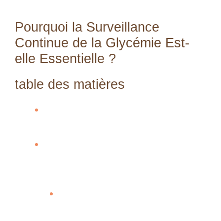
Pourquoi la Surveillance
Continue de la Glycémie Est-
elle Essentielle ?
table des matières
Pourquoi la Surveillance Continue de
la Glycémie Est-elle Essentielle ?
Quel est le Meilleur Capteur de
Surveillance de la Glycémie
Continue pour 2025 ?
Critères de Sélection des
Capteurs Les Meilleurs Capteurs