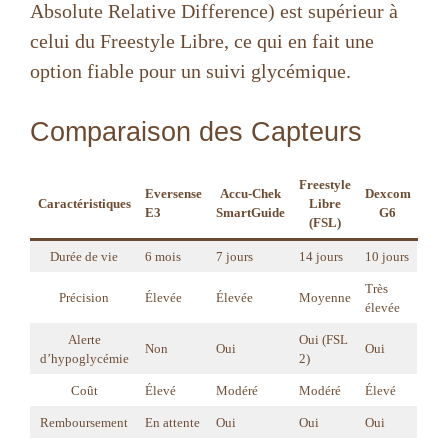
Absolute Relative Difference) est supérieur à
celui du Freestyle Libre, ce qui en fait une
option fiable pour un suivi glycémique.
Comparaison des Capteurs
Freestyle
Eversense
Accu-Chek
Dexcom
Caractéristiques
Libre
E3
SmartGuide
G6
(FSL)
Durée de vie
6 mois
7 jours
14 jours
10 jours
Très
Précision
Élevée
Élevée
Moyenne
élevée
Alerte
Oui (FSL
Non
Oui
Oui
d’hypoglycémie
2)
Coût
Élevé
Modéré
Modéré
Élevé
Remboursement
En attente
Oui
Oui
Oui