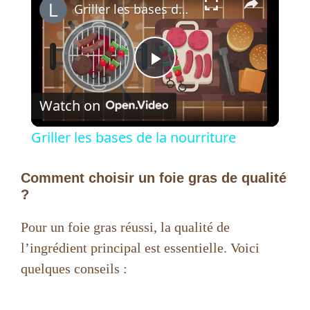
Griller les bases de la nourriture
P
Watch on
l
Griller les bases de la nourriture
a
Comment choisir un foie gras de qualité
?
y
Pour un foie gras réussi, la qualité de
V
l’ingrédient principal est essentielle. Voici
quelques conseils :
i