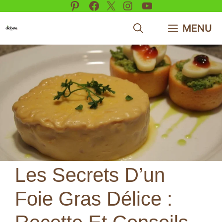
Pinterest
Facebook
X
Instagram
YouTube
Aller
au
MENU
contenu
Les Secrets D’un
Foie Gras Délice :