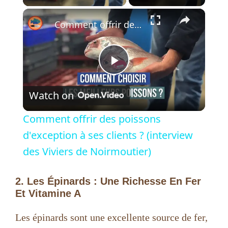
×
Comment offrir des poissons d'exception à ses clients ? (interview des Viviers de Noirmoutier)
P
Watch on
l
Comment offrir des poissons
a
d'exception à ses clients ? (interview
des Viviers de Noirmoutier)
y
2. Les Épinards : Une Richesse En Fer
Et Vitamine A
V
Les épinards sont une excellente source de fer,
i