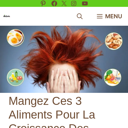
Pinterest
Facebook
X
Instagram
YouTube
Aller
au
MENU
contenu
Mangez Ces 3
Aliments Pour La