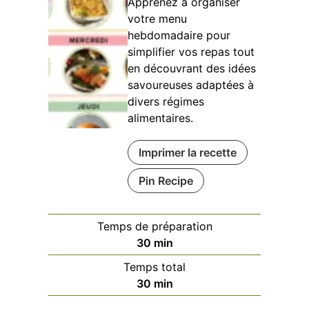
Apprenez à organiser
votre menu
hebdomadaire pour
simplifier vos repas tout
en découvrant des idées
savoureuses adaptées à
divers régimes
alimentaires.
Imprimer la recette
Pin Recipe
Temps de préparation
minutes
30
min
Temps total
minutes
30
min