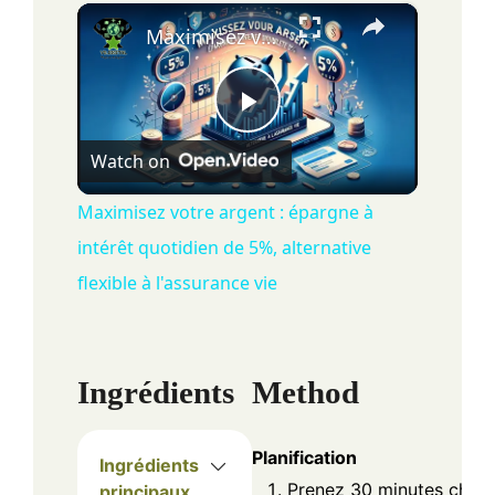
×
Maximisez votre argent : épargne à intérêt quotidien de 5%, alternative flexible à l'assurance vie
P
Watch on
l
Maximisez votre argent : épargne à
intérêt quotidien de 5%, alternative
a
flexible à l'assurance vie
y
Ingrédients
Method
V
i
Planification
Ingrédients
Prenez 30 minutes chaq
principaux