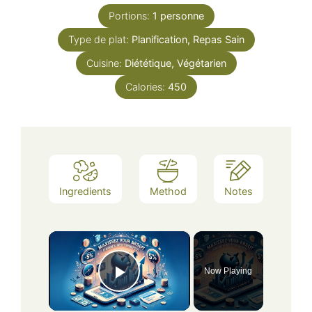
Portions:
1
personne
Type de plat:
Planification, Repas Sain
Cuisine:
Diététique, Végétarien
Calories:
450
Ingredients
Method
Notes
×
Now Playing
Play Video