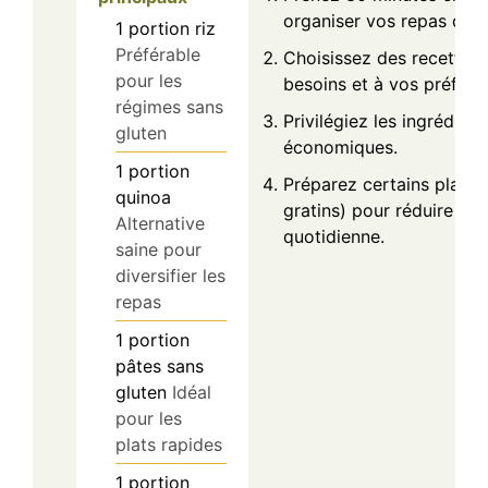
organiser vos repas de l
d
1
portion
riz
Préférable
Choisissez des recettes
pour les
besoins et à vos préfére
e
régimes sans
Privilégiez les ingrédien
gluten
économiques.
o
1
portion
Préparez certains plats 
quinoa
gratins) pour réduire la 
Alternative
quotidienne.
saine pour
diversifier les
repas
1
portion
pâtes sans
gluten
Idéal
pour les
plats rapides
1
portion