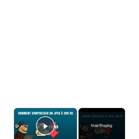
×
Now Playing
Play Video