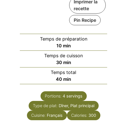
Imprimer la
recette
Pin Recipe
Temps de préparation
minutes
10
min
Temps de cuisson
minutes
30
min
Temps total
minutes
40
min
Portions:
4
servings
Type de plat:
Dîner, Plat principal
Cuisine:
Français
Calories:
300