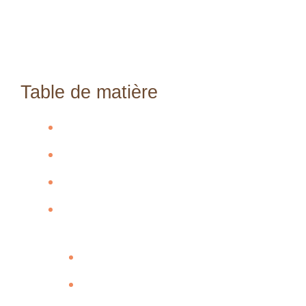
Table de matière
Ingrédients essentiels
Étapes pas à pas
Présentation et assembly
Conseils pour conserver et préparer
à l’avance
Variations créatives
Conclusion