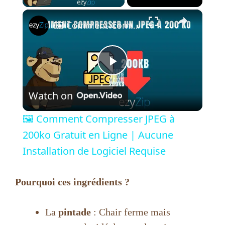
×
🖼️ Comment Compresser JPEG à 200ko Gratuit en Ligne | Aucune Installation de Logiciel Requise
P
Watch on
l
🖼️ Comment Compresser JPEG à
a
200ko Gratuit en Ligne | Aucune
Installation de Logiciel Requise
y
Pourquoi ces ingrédients ?
V
La
pintade
: Chair ferme mais