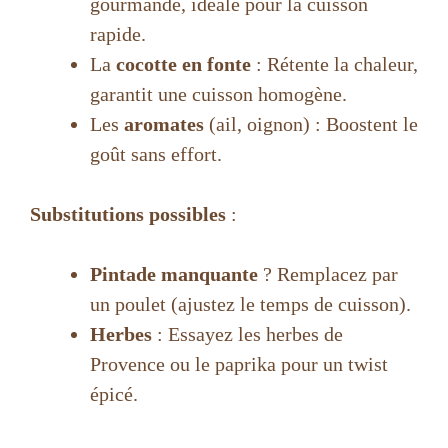
i
gourmande, idéale pour la cuisson
rapide.
d
La
cocotte en fonte
: Rétente la chaleur,
garantit une cuisson homogène.
e
Les
aromates
(ail, oignon) : Boostent le
goût sans effort.
o
Substitutions possibles
:
Pintade manquante
? Remplacez par
un poulet (ajustez le temps de cuisson).
Herbes
: Essayez les herbes de
Provence ou le paprika pour un twist
épicé.