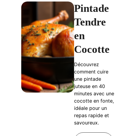
Pintade
Tendre
en
Cocotte
Découvrez
comment cuire
une pintade
juteuse en 40
minutes avec une
cocotte en fonte,
idéale pour un
repas rapide et
savoureux.