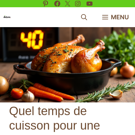
Pinterest
Facebook
X
Instagram
YouTube
Aller
au
MENU
contenu
Quel temps de
cuisson pour une