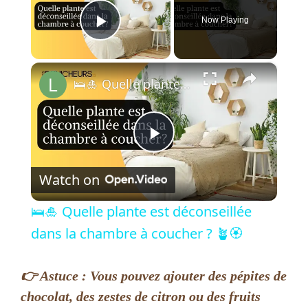
Now Playing
Play Video
×
🛌​🎍​ ​Quelle plante est déconseillée dans la chambre à coucher ? 🪴​🏵️
P
Watch on
l
🛌​🎍​ ​Quelle plante est déconseillée
a
dans la chambre à coucher ? 🪴​🏵️
y
👉 Astuce : Vous pouvez ajouter des pépites de
chocolat, des zestes de citron ou des fruits