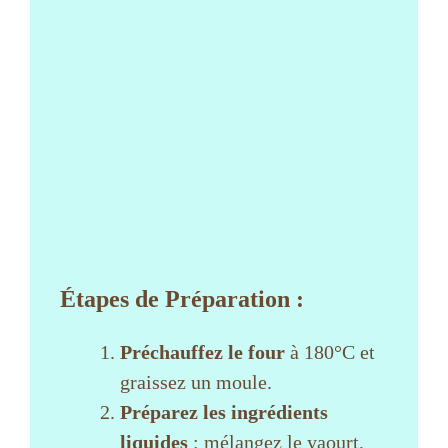
g
r
é
d
i
e
n
t
s
Étapes de Préparation
:
Préchauffez le four
à 180°C et
graissez un moule.
Préparez les ingrédients
liquides
: mélangez le yaourt,