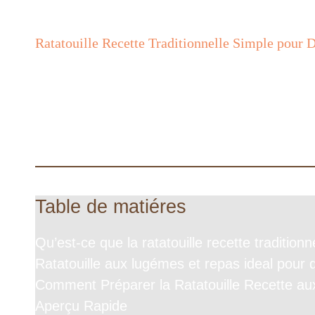
Ratatouille Recette Traditionnelle Simple pour D
Table de matiéres
Qu’est-ce que la ratatouille recette tradition
Ratatouille aux lugémes et repas ideal pour 
Comment Préparer la Ratatouille Recette au
Aperçu Rapide