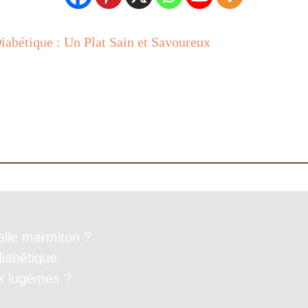
iabétique : Un Plat Sain et Savoureux
nelle marmiton ?
diabétique
x lugémes ?