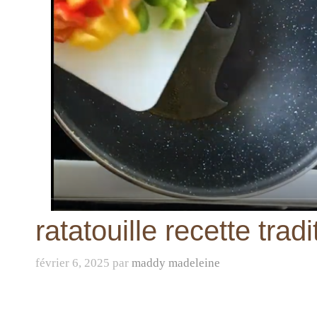
ratatouille recette tra
février 6, 2025
par
maddy madeleine