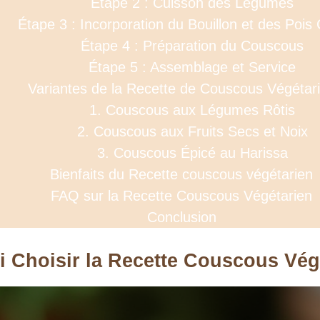
Étape 2 : Cuisson des Légumes
Étape 3 : Incorporation du Bouillon et des Pois
Étape 4 : Préparation du Couscous
Étape 5 : Assemblage et Service
Variantes de la Recette de Couscous Végétar
1. Couscous aux Légumes Rôtis
2. Couscous aux Fruits Secs et Noix
3. Couscous Épicé au Harissa
Bienfaits du Recette couscous végétarien
FAQ sur la Recette Couscous Végétarien
Conclusion
 Choisir la Recette Couscous Vég