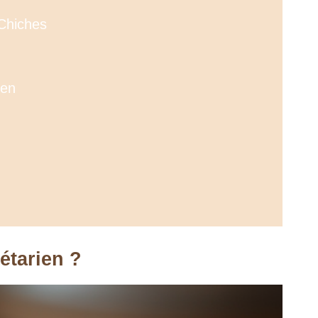
 Chiches
ien
étarien ?