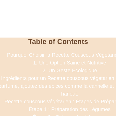
Table of Contents
Pourquoi Choisir la Recette Couscous Végétari
1. Une Option Saine et Nutritive
2. Un Geste Écologique
Ingrédients pour un Recette couscous végétarien 
parfumé, ajoutez des épices comme la cannelle et 
hanout.
Recette couscous végétarien : Étapes de Prépar
Étape 1 : Préparation des Légumes