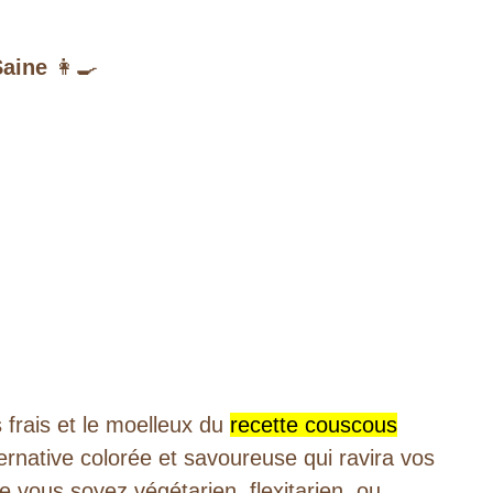
Saine
👩‍🍳
frais et le moelleux du
recette couscous
ternative colorée et savoureuse qui ravira vos
 vous soyez végétarien, flexitarien, ou