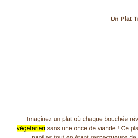
Un Plat T
Imaginez un plat où chaque bouchée révè
végétarien
sans une once de viande ! Ce plat
papilles tout en étant respectueuse de