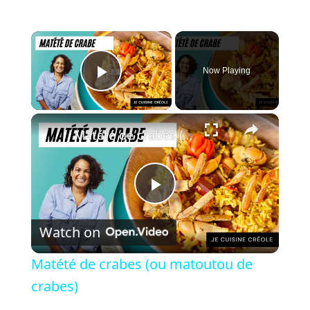
×
Now Playing
Play Video
×
Matété de crabes (ou matoutou de crabes)
P
Watch on
l
Matété de crabes (ou matoutou de
a
crabes)