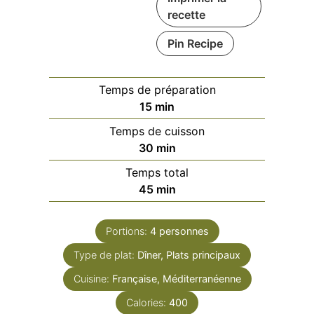
recette
Pin Recipe
Temps de préparation
minutes
15
min
Temps de cuisson
minutes
30
min
Temps total
minutes
45
min
Portions:
4
personnes
Type de plat:
Dîner, Plats principaux
Cuisine:
Française, Méditerranéenne
Calories:
400