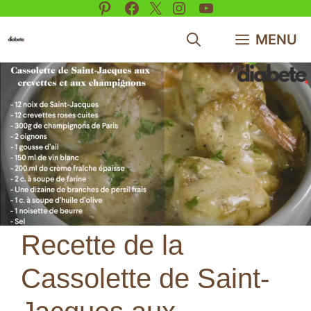
Pinterest
Facebook
X
Instagram
YouTube
Aller
au
MENU
contenu
Recette de la
Cassolette de Saint-