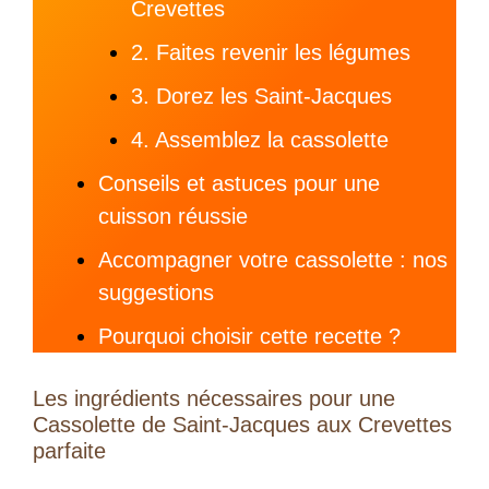
Crevettes
2. Faites revenir les légumes
3. Dorez les Saint-Jacques
4. Assemblez la cassolette
Conseils et astuces pour une
cuisson réussie
Accompagner votre cassolette : nos
suggestions
Pourquoi choisir cette recette ?
Les ingrédients nécessaires pour une
Cassolette de Saint-Jacques aux Crevettes
parfaite