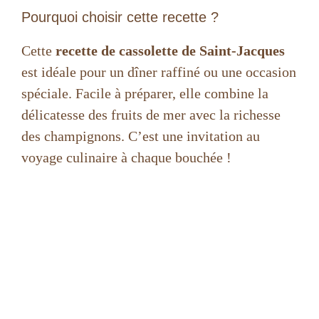
y
Pourquoi choisir cette recette ?
Cette
recette de cassolette de Saint-Jacques
V
est idéale pour un dîner raffiné ou une occasion
spéciale. Facile à préparer, elle combine la
i
délicatesse des fruits de mer avec la richesse
des champignons. C’est une invitation au
d
voyage culinaire à chaque bouchée !
e
o