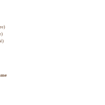
re)
e)
é)
omme