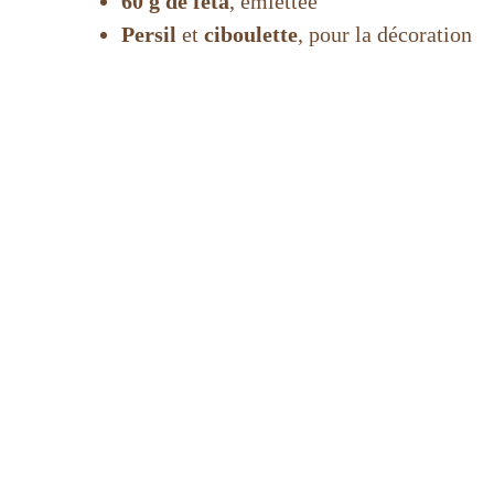
60 g de feta
, émiettée
Persil
et
ciboulette
, pour la décoration