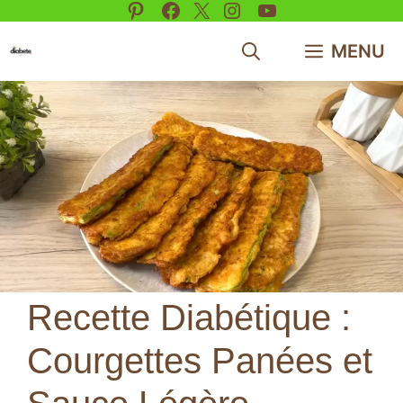
Pinterest
Facebook
X
Instagram
YouTube
Aller
au
MENU
contenu
Recette Diabétique :
Courgettes Panées et