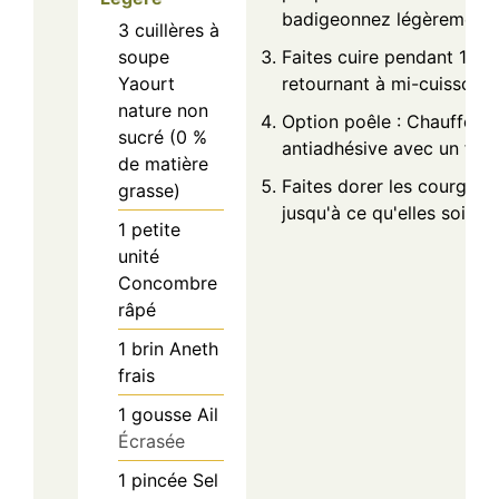
badigeonnez légèrement d’
3
cuillères à
Faites cuire pendant 15 à
soupe
retournant à mi-cuisson.
Yaourt
nature non
Option poêle : Chauffez 
sucré (0 %
antiadhésive avec un filet 
de matière
Faites dorer les courgett
grasse)
jusqu'à ce qu'elles soient 
1
petite
unité
Concombre
râpé
1
brin
Aneth
frais
1
gousse
Ail
Écrasée
1
pincée
Sel