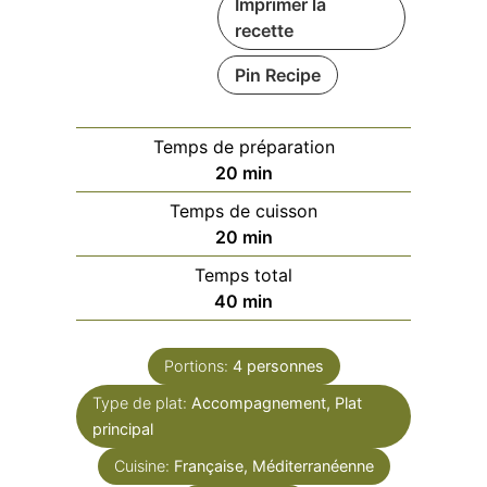
Imprimer la
recette
Pin Recipe
Temps de préparation
minutes
20
min
Temps de cuisson
minutes
20
min
Temps total
minutes
40
min
Portions:
4
personnes
Type de plat:
Accompagnement, Plat
principal
Cuisine:
Française, Méditerranéenne