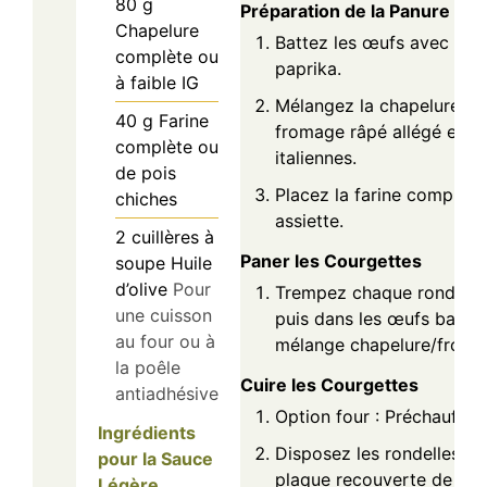
80
g
Préparation de la Panure
Chapelure
Battez les œufs avec une
complète ou
paprika.
à faible IG
Mélangez la chapelure co
40
g
Farine
fromage râpé allégé et le
complète ou
italiennes.
de pois
Placez la farine complète
chiches
assiette.
2
cuillères à
Paner les Courgettes
soupe
Huile
d’olive
Pour
Trempez chaque rondelle d
une cuisson
puis dans les œufs battus,
au four ou à
mélange chapelure/froma
la poêle
Cuire les Courgettes
antiadhésive
Option four : Préchauffez 
Ingrédients
Disposez les rondelles p
pour la Sauce
plaque recouverte de pap
Légère