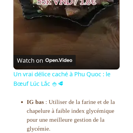
l
a
y
V
Watch on
i
Un vrai délice caché à Phu Quoc : le
Bœuf Lúc Lắc 🍚🥩
d
IG bas
: Utiliser de la farine et de la
e
chapelure à faible index glycémique
pour une meilleure gestion de la
o
glycémie.