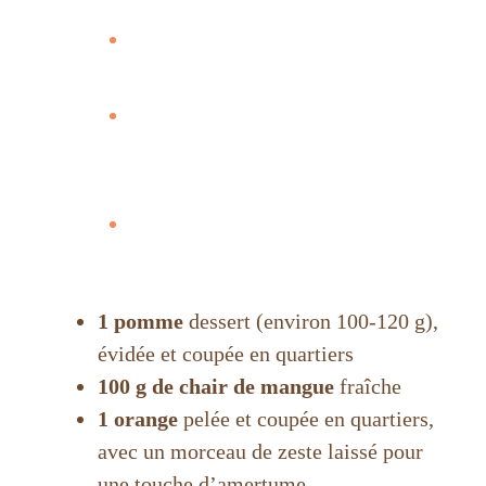
Ce smoothie est-il adapté pour la
perte de poids ?
Puis-je remplacer les amandes
par une autre source de
protéines ?
Pourquoi utiliser du kéfir ou du
yaourt ?
1 pomme
dessert (environ 100-120 g),
évidée et coupée en quartiers
100 g de chair de mangue
fraîche
1 orange
pelée et coupée en quartiers,
avec un morceau de zeste laissé pour
une touche d’amertume