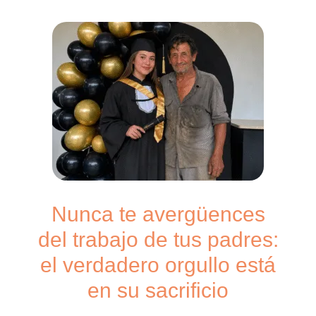
Nunca te avergüences
del trabajo de tus padres:
el verdadero orgullo está
en su sacrificio