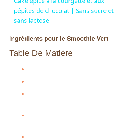
Cake épicé à la courgette et aux
a
pépites de chocolat | Sans sucre et
sans lactose
y
Ingrédients pour le Smoothie Vert
V
Table De Matière
i
Ingrédients pour le Smoothie Vert
Valeurs Nutritionnelles (par verre)
d
Étapes de Préparation Recette
e
Diététique au Thermomix
Bienfaits Santé de ce Smoothie Vert
o
au Thermomix
FAQ