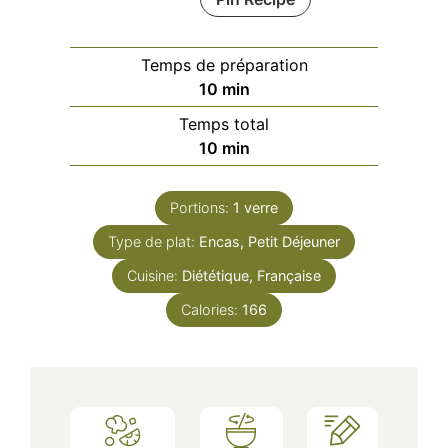
Temps de préparation
minutes
10
min
Temps total
minutes
10
min
Portions:
1
verre
Type de plat:
Encas, Petit Déjeuner
Cuisine:
Diététique, Française
Calories:
166