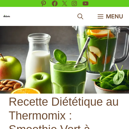
Pinterest
Facebook
X
Instagram
YouTube
Aller
au
MENU
contenu
Recette Diététique au
Thermomix :