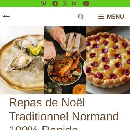
Pinterest
Facebook
X
Instagram
YouTube
Aller
au
MENU
contenu
Repas de Noël
Traditionnel Normand