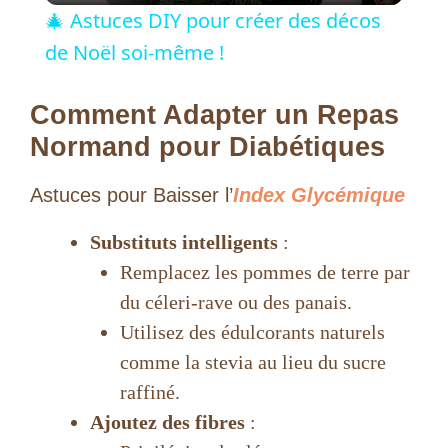
🎄 Astuces DIY pour créer des décos
a
de Noël soi-même !
y
Comment Adapter un Repas
Normand pour Diabétiques
V
Astuces pour Baisser l’
Index Glycémique
i
Substituts intelligents
:
Remplacez les pommes de terre par
d
du céleri-rave ou des panais.
Utilisez des édulcorants naturels
e
comme la stevia au lieu du sucre
raffiné.
o
Ajoutez des fibres
: