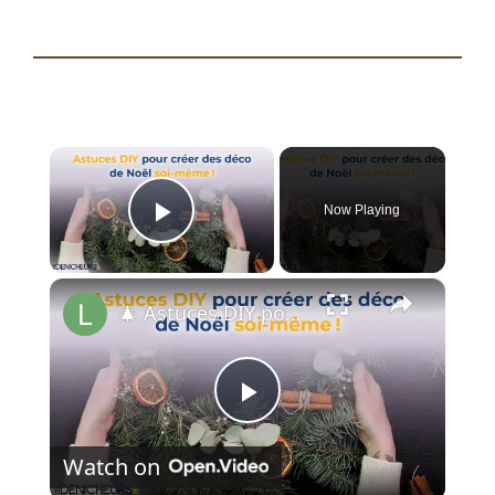
×
Now Playing
Play Video
×
🎄 Astuces DIY pour créer des décos de Noël soi-même !
P
Watch on
l