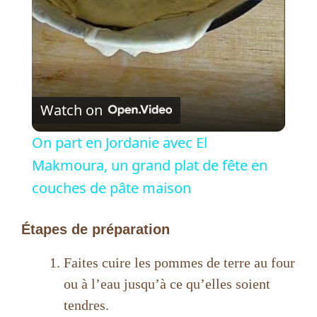
a
y
V
Watch on
i
On part en Jordanie avec El
Makmoura, un grand plat de fête en
d
couches de pâte maison
e
Étapes de préparation
o
Faites cuire les pommes de terre au four
ou à l’eau jusqu’à ce qu’elles soient
tendres.