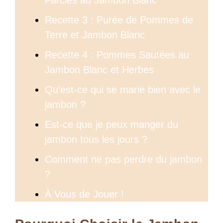
Farcies au Jambon Blanc
Recette 3 : Purée de Pommes de
Terre et Jambon Blanc
Recette 4 : Pommes Sautées au
Jambon Blanc et Herbes
Qu’est-ce qui se marie bien avec le
jambon ?
Est-ce que je peux manger du
jambon tous les jours ?
Comment ne pas perdre du jambon
?
À Vous de Jouer !