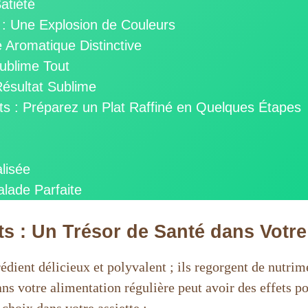
atiété
: Une Explosion de Couleurs
 Aromatique Distinctive
Sublime Tout
Résultat Sublime
ts : Préparez un Plat Raffiné en Quelques Étapes
lisée
lade Parfaite
ts : Un Trésor de Santé dans Votre
dient délicieux et polyvalent ; ils regorgent de nutrime
ns votre alimentation régulière peut avoir des effets po
choix dans votre assiette :