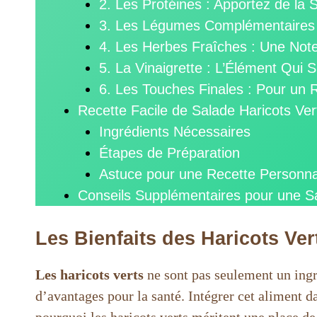
2. Les Protéines : Apportez de la S
3. Les Légumes Complémentaires 
4. Les Herbes Fraîches : Une Note
5. La Vinaigrette : L’Élément Qui 
6. Les Touches Finales : Pour un 
Recette Facile de Salade Haricots Ver
Ingrédients Nécessaires
Étapes de Préparation
Astuce pour une Recette Personna
Conseils Supplémentaires pour une Sa
Les Bienfaits des Haricots Ver
Les haricots verts
ne sont pas seulement un ingré
d’avantages pour la santé. Intégrer cet aliment da
pourquoi les haricots verts méritent une place de 