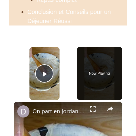
Conclusion et Conseils pour un
Déjeuner Réussi
×
Now Playing
Play Video
×
On part en Jordanie avec El Makmoura, un grand plat de fête en couches de pâte maison