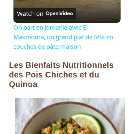
V
Watch on
i
On part en Jordanie avec El
Makmoura, un grand plat de fête en
d
couches de pâte maison
e
Les Bienfaits Nutritionnels
des Pois Chiches et du
o
Quinoa