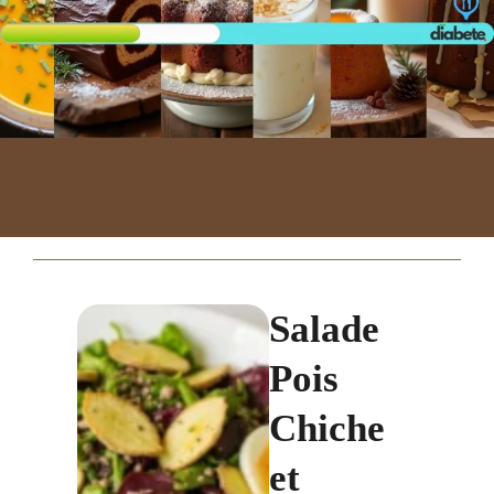
https://fr.pinterest.com/menudiabete/
X
https://www.youtube.com/@Madeleinemenu24
Facebook
Salade
Pois
Chiche
et