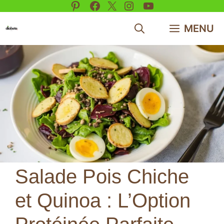
Pinterest
Facebook
X
Instagram
YouTube
Aller
au
MENU
contenu
Salade Pois Chiche
et Quinoa : L’Option