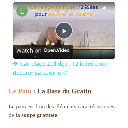
×
Play
Unmute
Fullscreen
🔶 Carrelage Zellidge : 12 idées pour décorer sa cuisine 💠
P
Watch on
l
🔶 Carrelage Zellidge : 12 idées pour
a
décorer sa cuisine 💠
y
Le Pain
: La Base du Gratin
V
Le pain est l’un des éléments caractéristiques
de
la soupe gratinée
.
i