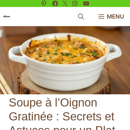
Pinterest
Facebook
X
Instagram
YouTube
Aller
au
MENU
contenu
Soupe à l’Oignon
Gratinée : Secrets et