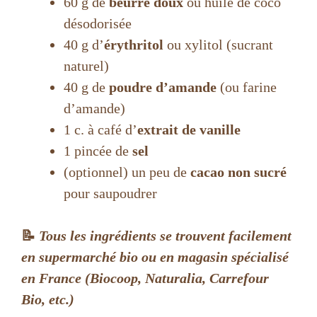
d
60 g de
beurre doux
ou huile de coco
désodorisée
e
40 g d’
érythritol
ou xylitol (sucrant
naturel)
o
40 g de
poudre d’amande
(ou farine
d’amande)
1 c. à café d’
extrait de vanille
1 pincée de
sel
(optionnel) un peu de
cacao non sucré
pour saupoudrer
📝
Tous les ingrédients se trouvent facilement
en supermarché bio ou en magasin spécialisé
en France (Biocoop, Naturalia, Carrefour
Bio, etc.)