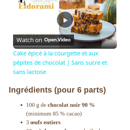
P
Watch on
l
Cake épicé à la courgette et aux
a
pépites de chocolat | Sans sucre et
sans lactose
y
Ingrédients (pour 6 parts)
V
100 g de
chocolat noir 90 %
i
(minimum 85 % cacao)
3
œufs entiers