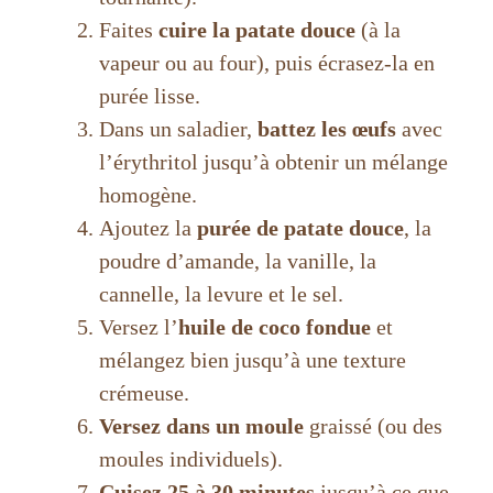
Faites
cuire la patate douce
(à la
vapeur ou au four), puis écrasez-la en
purée lisse.
Dans un saladier,
battez les œufs
avec
l’érythritol jusqu’à obtenir un mélange
homogène.
Ajoutez la
purée de patate douce
, la
poudre d’amande, la vanille, la
cannelle, la levure et le sel.
Versez l’
huile de coco fondue
et
mélangez bien jusqu’à une texture
crémeuse.
Versez dans un moule
graissé (ou des
moules individuels).
Cuisez 25 à 30 minutes
jusqu’à ce que