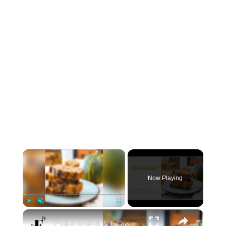
×
Now Playing
×
Play
Unmute
Fullscreen
Cake épicé à la courgette et aux pépites de chocolat | Sans sucre et sans lactose