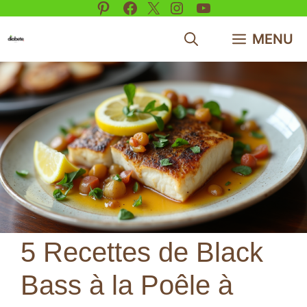
Pinterest
Facebook
X
Instagram
YouTube
Aller
au
MENU
contenu
5 Recettes de Black
Bass à la Poêle à