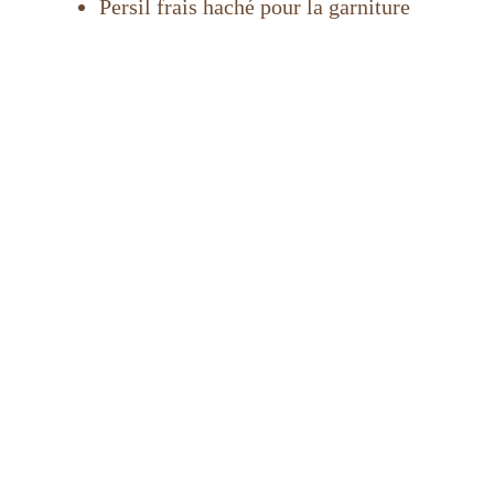
Persil frais haché pour la garniture
d
e
o