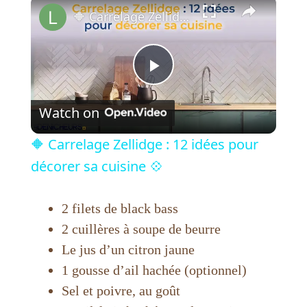
×
🔶 Carrelage Zellidge : 12 idées pour décorer sa cuisine 💠
P
Watch on
l
🔶 Carrelage Zellidge : 12 idées pour
a
décorer sa cuisine 💠
y
2 filets de black bass
2 cuillères à soupe de beurre
V
Le jus d’un citron jaune
1 gousse d’ail hachée (optionnel)
i
Sel et poivre, au goût