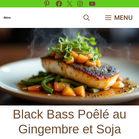
Pinterest
Facebook
X
Instagram
YouTube
Aller
au
MENU
contenu
Black Bass Poêlé au
Gingembre et Soja