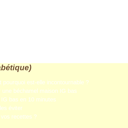
abétique)
 pourquoi est-elle incontournable ?
ur une béchamel maison IG bas
l IG bas en 10 minutes
es éviter
 vos recettes ?