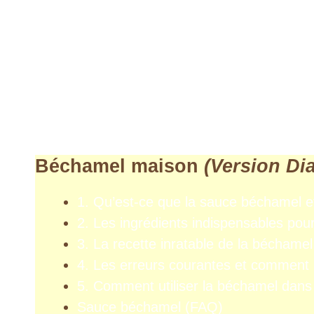
Béchamel maison
(Version Di
1. Qu’est-ce que la sauce béchamel et
2. Les ingrédients indispensables po
3. La recette inratable de la béchame
4. Les erreurs courantes et comment l
5. Comment utiliser la béchamel dans
Sauce béchamel (FAQ)