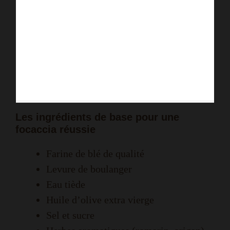
Les ingrédients de base pour une
focaccia réussie
Farine de blé de qualité
Levure de boulanger
Eau tiède
Huile d’olive extra vierge
Sel et sucre