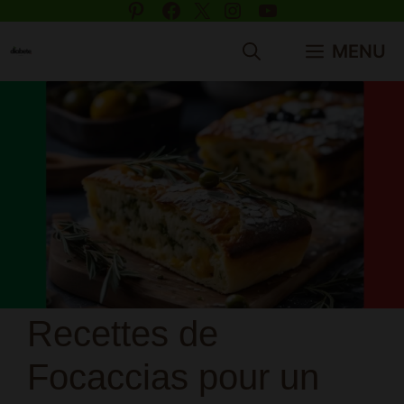
Pinterest
Facebook
X
Instagram
YouTube
Aller
au
MENU
contenu
Recettes de
Focaccias pour un