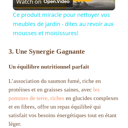
Watch on
l
Ce produit miracle pour nettoyer vos
a
meubles de jardin - dites au revoir aux
mousses et moisissures!
y
3. Une Synergie Gagnante
V
Un équilibre nutritionnel parfait
i
L’association du saumon fumé, riche en
protéines et en graisses saines, avec
les
d
pommes de terre, riches
en glucides complexes
et en fibres, offre un repas équilibré qui
e
satisfait vos besoins énergétiques tout en étant
léger.
o