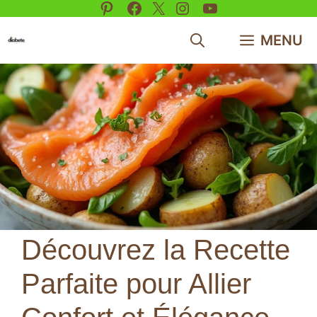
Pinterest
Facebook
X
Instagram
YouTube
Aller
au
MENU
contenu
Découvrez la Recette
Parfaite pour Allier