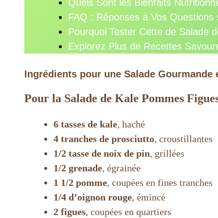
Quels Sont les Bienfaits Nutritionn
FAQ : Réponses à Vos Questions s
Pourquoi Tester Cette de Salade d
Explorez Plus de Recettes Savour
Ingrédients pour une Salade Gourmande e
Pour la Salade de Kale Pommes Figues
6 tasses de kale
, haché
4 tranches de prosciutto
, croustillantes
1/2 tasse de noix de pin
, grillées
1/2 grenade
, égrainée
1 1/2 pomme
, coupées en fines tranches
1/4 d’oignon rouge
, émincé
2 figues
, coupées en quartiers