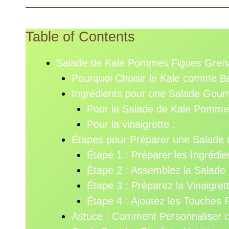
Table of Contents
Salade de Kale Pommes Figues Grena
Pourquoi Choisir le Kale comme B
Ingrédients pour une Salade Gour
Pour la Salade de Kale Pommes
Pour la vinaigrette :
Étapes pour Préparer une Salade d
Étape 1 : Préparer les Ingrédie
Étape 2 : Assemblez la Salade
Étape 3 : Préparez la Vinaigre
Étape 4 : Ajoutez les Touches 
Astuce : Comment Personnaliser 