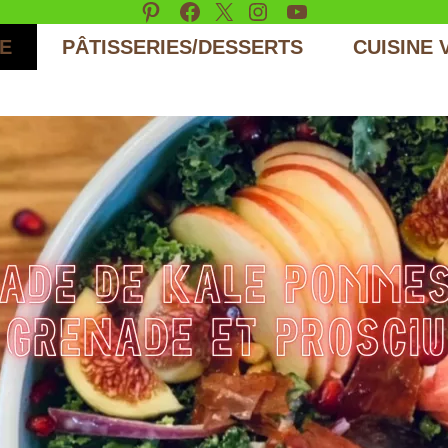
Pinterest
Facebook
X
Instagram
YouTube
E
PÂTISSERIES/DESSERTS
CUISINE 