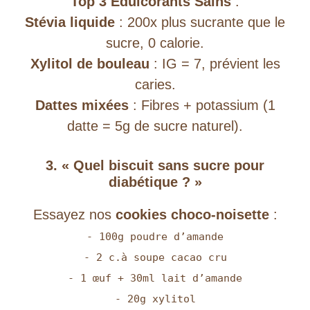
Top 3 Édulcorants Sains
:
Stévia liquide
: 200x plus sucrante que le
sucre, 0 calorie.
Xylitol de bouleau
: IG = 7, prévient les
caries.
Dattes mixées
: Fibres + potassium (1
datte = 5g de sucre naturel).
3. « Quel biscuit sans sucre pour
diabétique ? »
Essayez nos
cookies choco-noisette
:
- 100g poudre d’amande
- 2 c.à soupe cacao cru
- 1 œuf + 30ml lait d’amande
- 20g xylitol