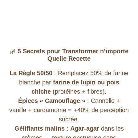
🌿
5 Secrets pour Transformer n’importe
Quelle Recette
La Règle 50/50
: Remplacez 50% de farine
blanche par
farine de lupin ou pois
chiche
(protéines + fibres).
Épices « Camouflage »
: Cannelle +
vanille + cardamome = +40% de perception
sucrée.
Gélifiants malins
:
Agar-agar
dans les
crèmes → texture onctueuse sans