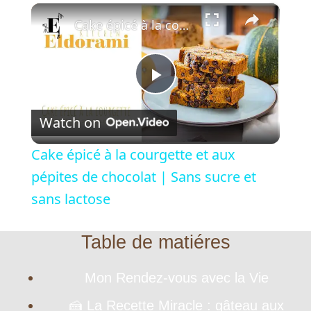
×
Cake épicé à la courgette et aux pépites de chocolat | Sans sucre et sans lactose
P
Watch on
l
Cake épicé à la courgette et aux
a
pépites de chocolat | Sans sucre et
sans lactose
y
Table de matiéres
V
​Mon Rendez-vous avec la Vie
i
🍰 La Recette Miracle : gâteau aux