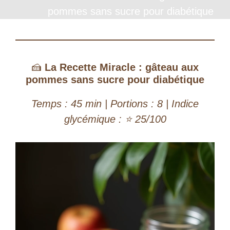
pommes sans sucre pour diabétique
d
e
🍰
La Recette Miracle : gâteau aux
pommes sans sucre pour diabétique
o
Temps : 45 min | Portions : 8 | Indice
glycémique : ⭐ 25/100