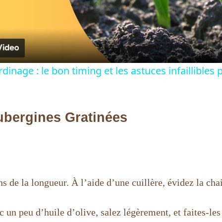
l
a
y
dinage : le bon timing et les astuces infaillibles
V
bergines Gratinées
i
d
e
s de la longueur. À l’aide d’une cuillère, évidez la cha
o
un peu d’huile d’olive, salez légèrement, et faites-les