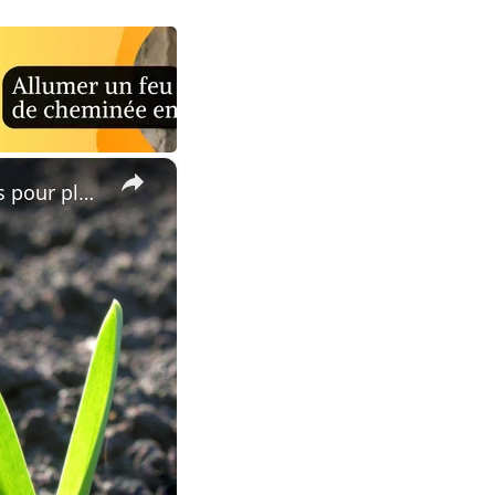
×
🌾🌱Secrets de jardinage : le bon timing et les astuces infaillibles pour planter de l'ail