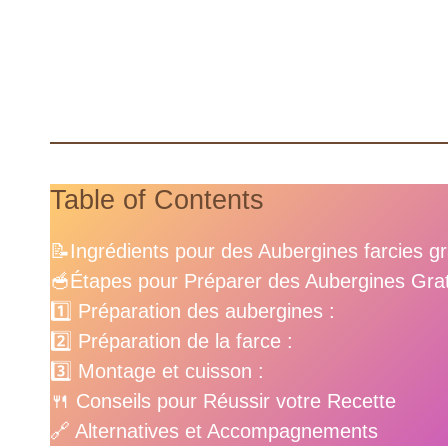
Table of Contents
📝Ingrédients pour des Aubergines farcies gr
🥣Étapes pour Préparer des Aubergines Grat
1️⃣ Préparation des aubergines :
2️⃣ Préparation de la farce :
3️⃣ Montage et cuisson :
🍴 Conseils pour Réussir votre Recette
🔗 Alternatives et Accompagnements