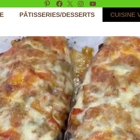
Pinterest
Facebook
X
Instagram
YouTube
E
PÂTISSERIES/DESSERTS
CUISINE 