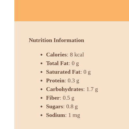
Nutrition Information
Calories
: 8 kcal
Total Fat
: 0 g
Saturated Fat
: 0 g
Protein
: 0.3 g
Carbohydrates
: 1.7 g
Fiber
: 0.5 g
Sugars
: 0.8 g
Sodium
: 1 mg