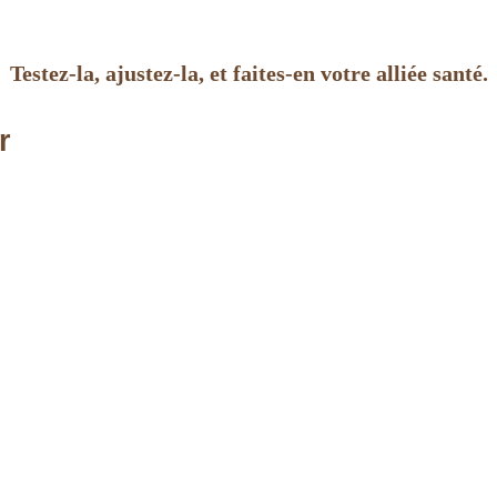
Testez-la, ajustez-la, et faites-en votre alliée santé.
r
n détox minceur maison ?
poids