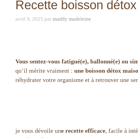
Recette boisson détox 
avril 9, 2025
par
maddy madeleine
Vous sentez-vous fatigué(e), ballonné(e) ou si
qu’il mérite vraiment :
une boisson détox mais
réhydrater votre organisme et à retrouver une sen
je vous dévoile un
e recette efficace
, facile à in