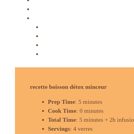
Conclusion
FAQs : Recette boisson détox minceur
1.Puis-je en boire tous les jours ?
2. Combien de temps peut-on cons
3. Peut-on utiliser de l’eau gazeus
4. Est-ce que ça remplace un repa
recette boisson détox minceur
Prep Time
: 5 minutes
Cook Time
: 0 minutes
Total Time
: 5 minutes + 2h infusi
Servings
: 4 verres