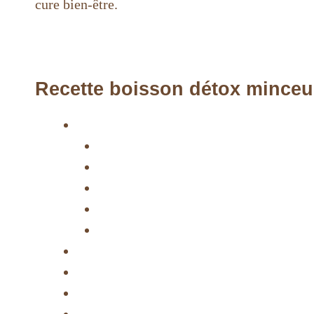
cure bien-être.
Recette boisson détox minceu
Pourquoi adopter une Recette boisso
1. Élimination des toxines
2. Hydratation boostée
3. Digestion facilitée
4. Coup de pouce pour perdre du 
5. Un regain d’énergie naturel
Ingrédients : boisson détox maison
Instructions : boisson détox maison
Pro Tips et Variantes
Serving Suggestions