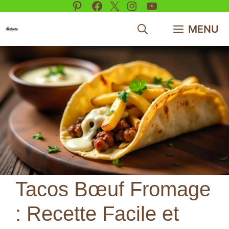
Pinterest
Facebook
X
Instagram
YouTube
Aller
au
MENU
contenu
Tacos Bœuf Fromage
: Recette Facile et