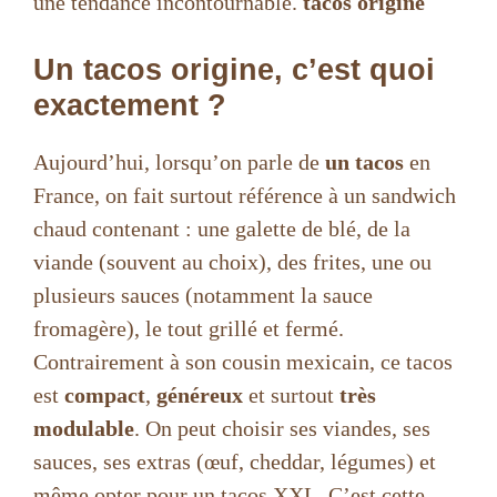
une tendance incontournable.
tacos origine
Un tacos origine, c’est quoi
exactement ?
Aujourd’hui, lorsqu’on parle de
un tacos
en
France, on fait surtout référence à un sandwich
chaud contenant : une galette de blé, de la
viande (souvent au choix), des frites, une ou
plusieurs sauces (notamment la sauce
fromagère), le tout grillé et fermé.
Contrairement à son cousin mexicain, ce tacos
est
compact
,
généreux
et surtout
très
modulable
. On peut choisir ses viandes, ses
sauces, ses extras (œuf, cheddar, légumes) et
même opter pour un tacos XXL. C’est cette