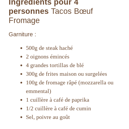
y
Ingrédients pour 4
personnes
Tacos Bœuf
V
Fromage
Garniture :
i
500g de steak haché
d
2 oignons émincés
4 grandes tortillas de blé
e
300g de frites maison ou surgelées
100g de fromage râpé (mozzarella ou
o
emmental)
1 cuillère à café de paprika
1/2 cuillère à café de cumin
Sel, poivre au goût